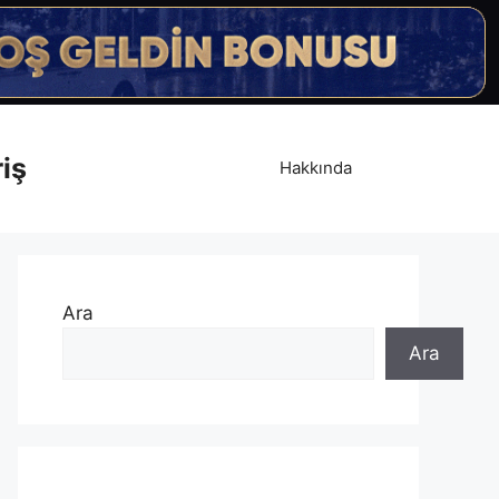
iş
Hakkında
Ara
Ara