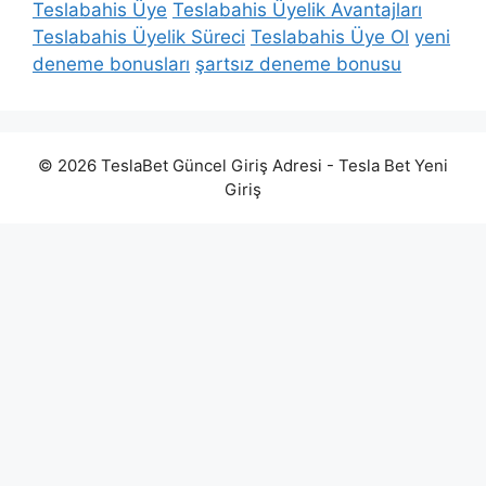
Teslabahis Üye
Teslabahis Üyelik Avantajları
Teslabahis Üyelik Süreci
Teslabahis Üye Ol
yeni
deneme bonusları
şartsız deneme bonusu
© 2026 TeslaBet Güncel Giriş Adresi - Tesla Bet Yeni
Giriş