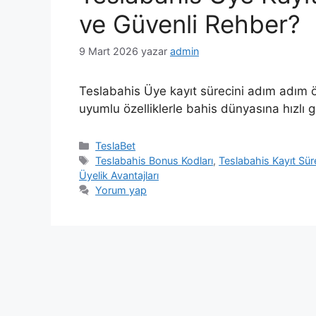
ve Güvenli Rehber?
9 Mart 2026
yazar
admin
Teslabahis Üye kayıt sürecini adım adım ö
uyumlu özelliklerle bahis dünyasına hızlı g
K
TeslaBet
a
E
Teslabahis Bonus Kodları
,
Teslabahis Kayıt Sür
t
t
Üyelik Avantajları
e
i
Yorum yap
g
k
o
e
r
t
i
l
l
e
e
r
r