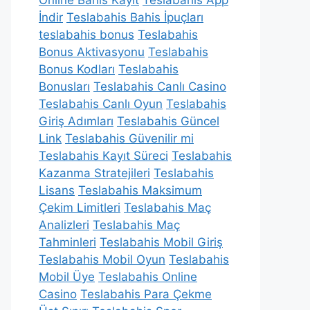
İndir
Teslabahis Bahis İpuçları
teslabahis bonus
Teslabahis
Bonus Aktivasyonu
Teslabahis
Bonus Kodları
Teslabahis
Bonusları
Teslabahis Canlı Casino
Teslabahis Canlı Oyun
Teslabahis
Giriş Adımları
Teslabahis Güncel
Link
Teslabahis Güvenilir mi
Teslabahis Kayıt Süreci
Teslabahis
Kazanma Stratejileri
Teslabahis
Lisans
Teslabahis Maksimum
Çekim Limitleri
Teslabahis Maç
Analizleri
Teslabahis Maç
Tahminleri
Teslabahis Mobil Giriş
Teslabahis Mobil Oyun
Teslabahis
Mobil Üye
Teslabahis Online
Casino
Teslabahis Para Çekme