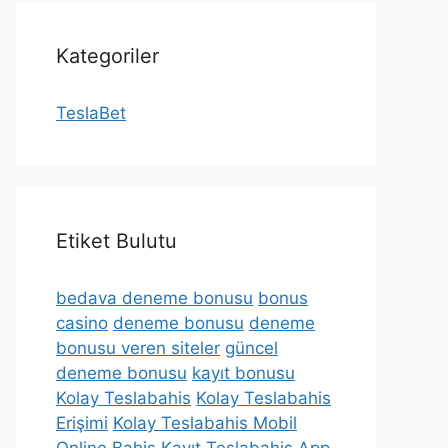
Kategoriler
TeslaBet
Etiket Bulutu
bedava deneme bonusu
bonus
casino
deneme bonusu
deneme
bonusu veren siteler
güncel
deneme bonusu
kayıt bonusu
Kolay Teslabahis
Kolay Teslabahis
Erişimi
Kolay Teslabahis Mobil
Online Bahis Kayıt
Teslabahis App