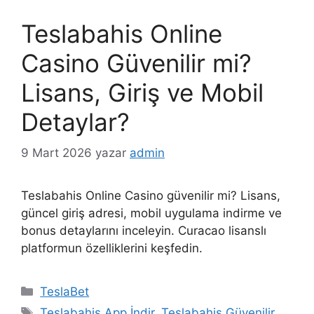
Teslabahis Online
Casino Güvenilir mi?
Lisans, Giriş ve Mobil
Detaylar?
9 Mart 2026
yazar
admin
Teslabahis Online Casino güvenilir mi? Lisans,
güncel giriş adresi, mobil uygulama indirme ve
bonus detaylarını inceleyin. Curacao lisanslı
platformun özelliklerini keşfedin.
K
TeslaBet
a
E
Teslabahis App İndir
,
Teslabahis Güvenilir