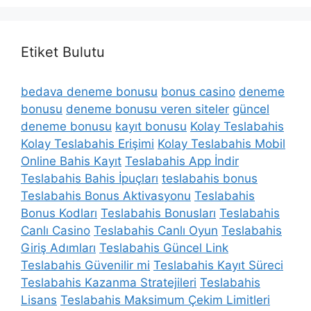
Etiket Bulutu
bedava deneme bonusu
bonus casino
deneme
bonusu
deneme bonusu veren siteler
güncel
deneme bonusu
kayıt bonusu
Kolay Teslabahis
Kolay Teslabahis Erişimi
Kolay Teslabahis Mobil
Online Bahis Kayıt
Teslabahis App İndir
Teslabahis Bahis İpuçları
teslabahis bonus
Teslabahis Bonus Aktivasyonu
Teslabahis
Bonus Kodları
Teslabahis Bonusları
Teslabahis
Canlı Casino
Teslabahis Canlı Oyun
Teslabahis
Giriş Adımları
Teslabahis Güncel Link
Teslabahis Güvenilir mi
Teslabahis Kayıt Süreci
Teslabahis Kazanma Stratejileri
Teslabahis
Lisans
Teslabahis Maksimum Çekim Limitleri