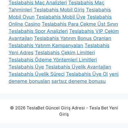
Teslabahis Maç Analizleri
Teslabahis Maç
Tahminleri
Teslabahis Mobil Giriş
Teslabahis
Mobil Oyun
Teslabahis Mobil Üye
Teslabahis
Online Casino
Teslabahis Para Çekme Üst Sınırı
Teslabahis Spor Analizleri
Teslabahis VIP Çekim
Avantajları
Teslabahis Yatırım Bonus Oranları
Teslabahis Yatırım Kampanyaları
Teslabahis
Yeni Adres
Teslabahis Çekim Limitleri
Teslabahis Ödeme Yöntemleri Limitleri
Teslabahis Üye
Teslabahis Üyelik Avantajları
Teslabahis Üyelik Süreci
Teslabahis Üye Ol
yeni
deneme bonusları
şartsız deneme bonusu
© 2026 TeslaBet Güncel Giriş Adresi - Tesla Bet Yeni
Giriş