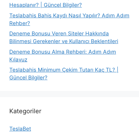
Hesaplanır? | Güncel Bilgiler?
Teslabahis Bahis Kaydı Nasıl Yapılır? Adım Adım
Rehber?
Deneme Bonusu Veren Siteler Hakkında
Bilinmesi Gerekenler ve Kullanıcı Beklentileri
Deneme Bonusu Alma Rehberi: Adım Adım
Kılavuz
Teslabahis Minimum Çekim Tutarı Kaç TL? |
Güncel Bilgiler?
Kategoriler
TeslaBet